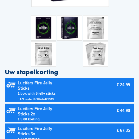
Uw stapelkorting
Lucifers Fire Jelly
€ 24.95
Sticks
1 box with 5 jelly sticks
EAN code: 8718247421343
Lucifers Fire Jelly
€ 44.90
Sticks 2x
€ 5.00 korting
Lucifers Fire Jelly
€ 67.35
Sticks 3x
€ 7.50 korting