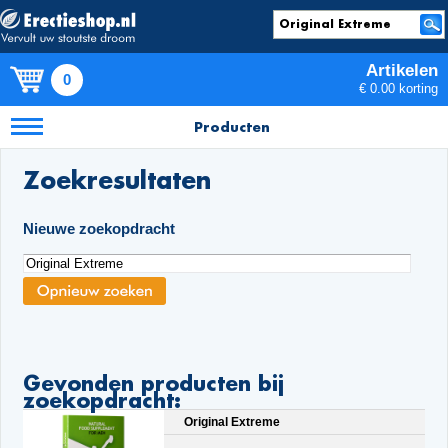
Artikelen
0
€ 0.00 korting
Producten
Zoekresultaten
Nieuwe zoekopdracht
Gevonden producten bij
zoekopdracht:
Original Extreme