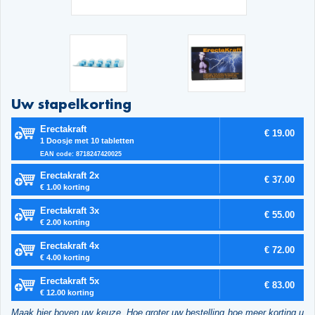
Uw stapelkorting
Erectakraft
€ 19.00
1 Doosje met 10 tabletten
EAN code: 8718247420025
Erectakraft 2x
€ 37.00
€ 1.00 korting
Erectakraft 3x
€ 55.00
€ 2.00 korting
Erectakraft 4x
€ 72.00
€ 4.00 korting
Erectakraft 5x
€ 83.00
€ 12.00 korting
Maak hier boven uw keuze. Hoe groter uw bestelling hoe meer korting u