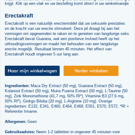
krijgt. Klik op een vlak en uw bestelling komt direct in uw winkelmandje.
Erectakraft
Erectakraft is een natuurlijk erectiemiddel dat uw seksuele prestaties
en de kracht van uw erectie stimuleert. Deze pil draagt bij aan het
vermogen om opgewonden te raken en te genieten van langdurige seks.
Erectakraft bevat Guarana, wat een positieve invloed heeft op het
uithoudingsvermogen en maakt het behouden van een langdurige
erectie mogelijk. Resultaat binnen 45 minuten. Het effect van
Erectakraft houdt ongeveer 5 uur lang aan.
Ingredienten:
Maca Dry Extract (50 mg), Guarana Extract (50 mg),
Kolanoot Extract (50 mg), Muira Puama Extract (50 mg), L-Taurine (50
mg), Zink Monomethione (41,7 mg, 50% RI*), Vitamine B3 (27,6 mg,
50% RI*), Ginkgo Biloba (20 mg), L-Arginine (10 mg). Overige
ingredienten: E132, E341, E460, E464, E468, E551, E570, E572. *RI =
Referentie Inname.
Allergenen:
Geen
Gebruiksadvies:
Neem 1-2 tabletten in ongeveer 45 minuten voor