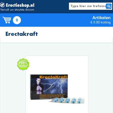
Artikelen
0
€ 0.00 korting
Producten
Erectakraft