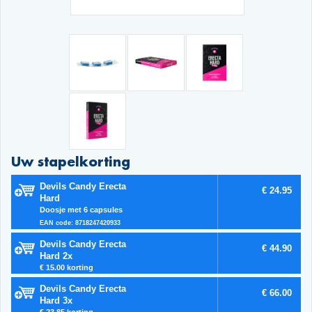
Uw stapelkorting
Devils Candy Erecta
€ 24.95
Hard
Doosje met 6 capsules
EAN code: 8718247420933
Devils Candy Erecta
€ 44.90
Hard 2x
€ 15.00 korting
Devils Candy Erecta
€ 66.00
Hard 3x
€ 23.85 korting