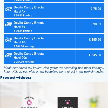
Devils Candy Erecta
€ 75.00
Hard 4x
€ 24.80 korting
Devils Candy Erecta
€ 98.91
Hard 5x
€ 50.84 korting
Devils Candy Erecta
€ 195.50
Hard 10x
€ 104.00 korting
Devils Candy Erecta
€ 345.00
Hard 20x
€ 254.00 korting
Maak hier boven uw keuze. Hoe groter uw bestelling hoe meer korting u
krijgt. Klik op een vlak en uw bestelling komt direct in uw winkelmandje.
Product-videos: