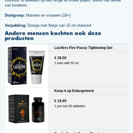
voorkeur te bewaren op een droge en koele plaats, buiten het bereik
van kinderen.
Doelgroep:
Mannen en vrouwen (18+)
Verpakking:
Doosje met flesje van 15 ml vloeistof
Andere mensen kochten ook deze
producten
Lucifers Fire Pussy Tightening Gel
€ 28.50
1 tube with 50 ml
Keep it up Enlargement
€ 19.95
1 pot met 60 tabletten