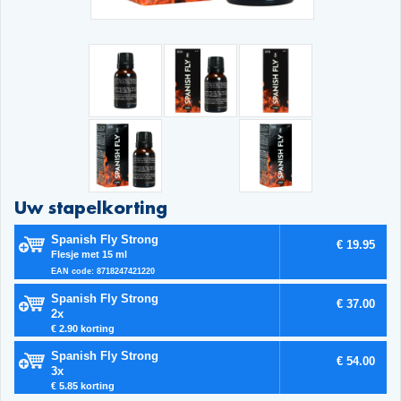
Uw stapelkorting
Spanish Fly Strong
€ 19.95
Flesje met 15 ml
EAN code: 8718247421220
Spanish Fly Strong
€ 37.00
2x
€ 2.90 korting
Spanish Fly Strong
€ 54.00
3x
€ 5.85 korting