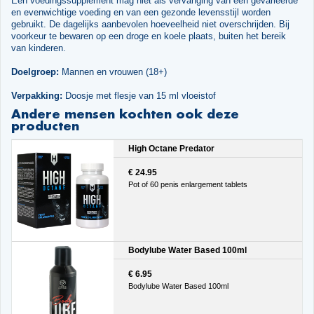
Een voedingssupplement mag niet als vervanging van een gevarieerde
en evenwichtige voeding en van een gezonde levensstijl worden
gebruikt. De dagelijks aanbevolen hoeveelheid niet overschrijden. Bij
voorkeur te bewaren op een droge en koele plaats, buiten het bereik
van kinderen.
Doelgroep:
Mannen en vrouwen (18+)
Verpakking:
Doosje met flesje van 15 ml vloeistof
Andere mensen kochten ook deze
producten
High Octane Predator
€ 24.95
Pot of 60 penis enlargement tablets
Bodylube Water Based 100ml
€ 6.95
Bodylube Water Based 100ml