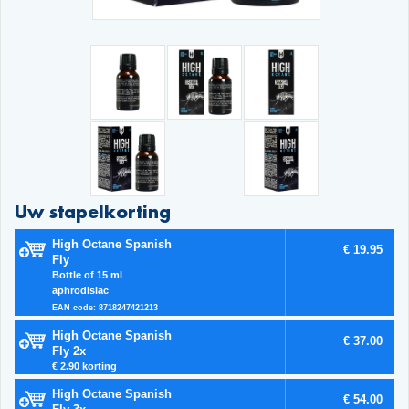
Uw stapelkorting
High Octane Spanish
€ 19.95
Fly
Bottle of 15 ml
aphrodisiac
EAN code: 8718247421213
High Octane Spanish
€ 37.00
Fly 2x
€ 2.90 korting
High Octane Spanish
€ 54.00