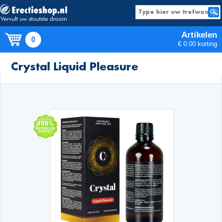
Artikelen
0
€ 0.00 korting
Producten
Crystal Liquid Pleasure