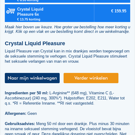
Crystal Liquid
€ 159.95
Pleasure 6x
€ 13.75 korting
Maak hier boven uw keuze. Hoe groter uw bestelling hoe meer korting u
krijgt. Klik op een vlak en uw bestelling komt direct in uw winkelmandje.
Crystal Liquid Pleasure
Liquid Pleasure van Crystal kan in mix drankjes worden toegevoegd om
de seksuele stemming te verhogen. Crystal Liquid Pleasure stimuleert
het seksuele verlangen van man en vrouw.
Ingredienten per 50 ml:
L-Arginine** (648 mg), Vitamine C (L-
Ascorbinezuur) (240 mg, 300%*). Hulpstoffen: E202, E211, Water tot
q.s. *RI = Referentie Inname. **RI niet vastgesteld.
Allergenen:
Geen
Gebruiksadvies:
Meng 50 ml door een drankje. Plus minus 30 minuten
na inname seksueel stemming verhogend. De vloeistof bevat bijna
geen smaak of geur. Deze dagelijkse dosering niet overschrijden. Niet