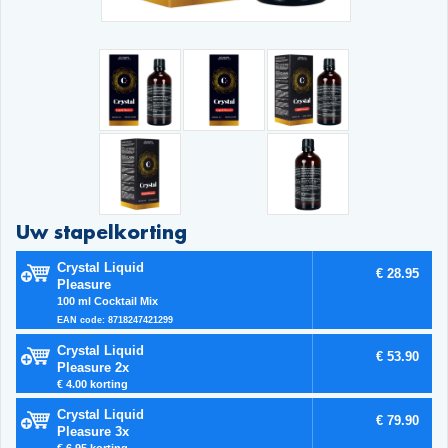
Uw stapelkorting
Crystal Liquid
€ 28.95
Pleasure
100 ml Cocktail Mix
EAN code: 8718247421299
Crystal Liquid
€ 53.90
Pleasure 2x
€ 4.00 korting
Crystal Liquid
€ 79.90
Pleasure 3x
€ 6.95 korting