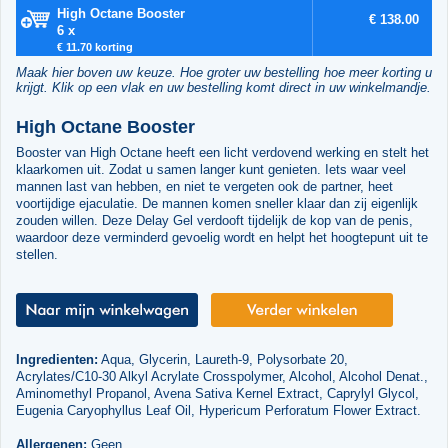
High Octane Booster
€ 138.00
6 x
€ 11.70 korting
Maak hier boven uw keuze. Hoe groter uw bestelling hoe meer korting u
krijgt. Klik op een vlak en uw bestelling komt direct in uw winkelmandje.
High Octane Booster
Booster van High Octane heeft een licht verdovend werking en stelt het
klaarkomen uit. Zodat u samen langer kunt genieten. Iets waar veel
mannen last van hebben, en niet te vergeten ook de partner, heet
voortijdige ejaculatie. De mannen komen sneller klaar dan zij eigenlijk
zouden willen. Deze Delay Gel verdooft tijdelijk de kop van de penis,
waardoor deze verminderd gevoelig wordt en helpt het hoogtepunt uit te
stellen.
Ingredienten:
Aqua, Glycerin, Laureth-9, Polysorbate 20,
Acrylates/C10-30 Alkyl Acrylate Crosspolymer, Alcohol, Alcohol Denat.,
Aminomethyl Propanol, Avena Sativa Kernel Extract, Caprylyl Glycol,
Eugenia Caryophyllus Leaf Oil, Hypericum Perforatum Flower Extract.
Allergenen:
Geen