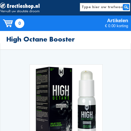
Artikelen
0
€ 0.00 korting
Producten
High Octane Booster