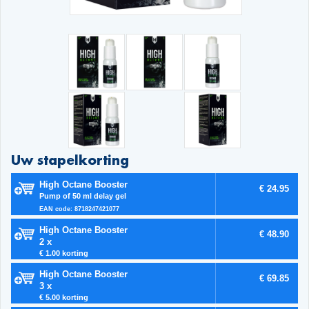
Uw stapelkorting
High Octane Booster
€ 24.95
Pump of 50 ml delay gel
EAN code: 8718247421077
High Octane Booster
€ 48.90
2 x
€ 1.00 korting
High Octane Booster
€ 69.85
3 x
€ 5.00 korting