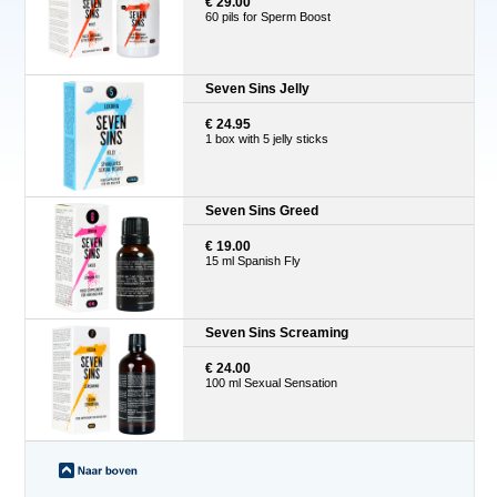
€ 29.00
60 pils for Sperm Boost
Seven Sins Jelly
€ 24.95
1 box with 5 jelly sticks
Seven Sins Greed
€ 19.00
15 ml Spanish Fly
Seven Sins Screaming
€ 24.00
100 ml Sexual Sensation