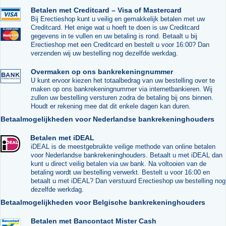
Betalen met Creditcard – Visa of Mastercard
Bij Erectieshop kunt u veilig en gemakkelijk betalen met uw
Creditcard. Het enige wat u hoeft te doen is uw Creditcard
gegevens in te vullen en uw betaling is rond. Betaalt u bij
Erectieshop met een Creditcard en bestelt u voor 16:00? Dan
verzenden wij uw bestelling nog dezelfde werkdag.
Overmaken op ons bankrekeningnummer
U kunt ervoor kiezen het totaalbedrag van uw bestelling over te
maken op ons bankrekeningnummer via internetbankieren. Wij
zullen uw bestelling versturen zodra de betaling bij ons binnen.
Houdt er rekening mee dat dit enkele dagen kan duren.
Betaalmogelijkheden voor Nederlandse bankrekeninghouders
Betalen met iDEAL
iDEAL is de meestgebruikte veilige methode van online betalen
voor Nederlandse bankrekeninghouders. Betaalt u met iDEAL dan
kunt u direct veilig betalen via uw bank. Na voltooien van de
betaling wordt uw bestelling verwerkt. Bestelt u voor 16:00 en
betaalt u met iDEAL? Dan verstuurd Erectieshop uw bestelling nog
dezelfde werkdag.
Betaalmogelijkheden voor Belgische bankrekeninghouders
Betalen met Bancontact Mister Cash