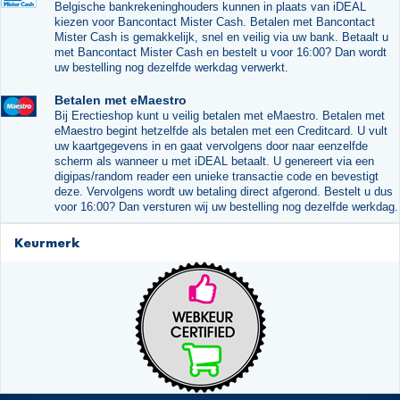
Belgische bankrekeninghouders kunnen in plaats van iDEAL
kiezen voor Bancontact Mister Cash. Betalen met Bancontact
Mister Cash is gemakkelijk, snel en veilig via uw bank. Betaalt u
met Bancontact Mister Cash en bestelt u voor 16:00? Dan wordt
uw bestelling nog dezelfde werkdag verwerkt.
Betalen met eMaestro
Bij Erectieshop kunt u veilig betalen met eMaestro. Betalen met
eMaestro begint hetzelfde als betalen met een Creditcard. U vult
uw kaartgegevens in en gaat vervolgens door naar eenzelfde
scherm als wanneer u met iDEAL betaalt. U genereert via een
digipas/random reader een unieke transactie code en bevestigt
deze. Vervolgens wordt uw betaling direct afgerond. Bestelt u dus
voor 16:00? Dan versturen wij uw bestelling nog dezelfde werkdag.
Keurmerk