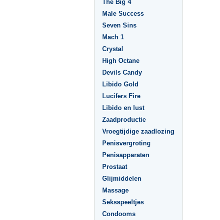
The Big 4
Male Success
Seven Sins
Mach 1
Crystal
High Octane
Devils Candy
Libido Gold
Lucifers Fire
Libido en lust
Zaadproductie
Vroegtijdige zaadlozing
Penisvergroting
Penisapparaten
Prostaat
Glijmiddelen
Massage
Seksspeeltjes
Condooms