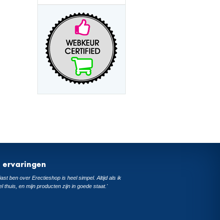
t ervaringen
ast ben over Erectieshop is heel simpel. Altijd als ik
el thuis, en mijn producten zijn in goede staat.'