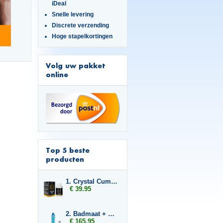
iDeal
Snelle levering
Discrete verzending
Hoge stapelkortingen
Volg uw pakket
online
Top 5 beste
producten
1. Crystal Cumplus
€ 39.95
2. Badmaat + 2x Libido7
€ 165.95