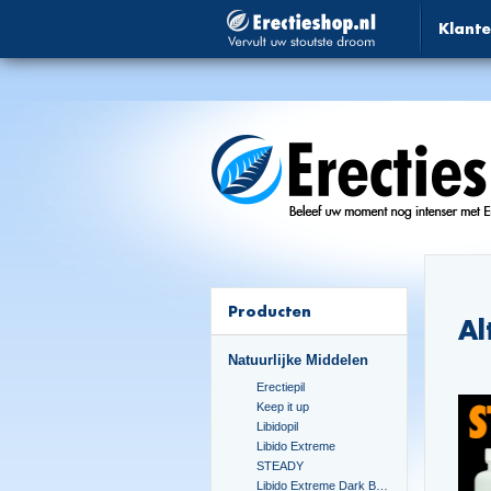
Klante
Producten
Al
Natuurlijke Middelen
Erectiepil
Keep it up
Libidopil
Libido Extreme
STEADY
Libido Extreme Dark Blue