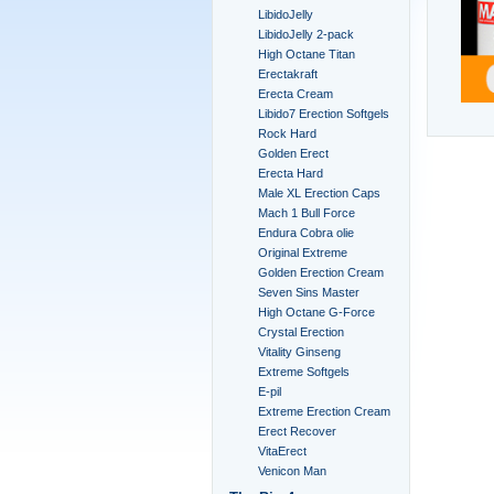
LibidoJelly
LibidoJelly 2-pack
High Octane Titan
Erectakraft
Erecta Cream
Libido7 Erection Softgels
Rock Hard
Golden Erect
Erecta Hard
Male XL Erection Caps
Mach 1 Bull Force
Endura Cobra olie
Original Extreme
Golden Erection Cream
Seven Sins Master
High Octane G-Force
Crystal Erection
Vitality Ginseng
Extreme Softgels
E-pil
Extreme Erection Cream
Erect Recover
VitaErect
Venicon Man