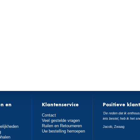
en en
Klantenservice
Positieve klan
n
'De reden dat ik enthousi
Contact
iets bestel, heb ik het sn
Veel gestelde vragen
Ruilen en Retourneren
elijkheden
Jacob, Zwaag
Uw bestelling herroepen
g
phalen