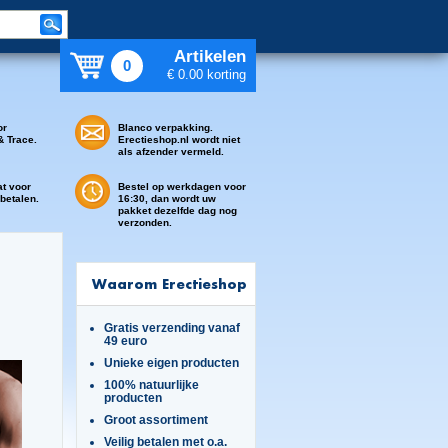
Artikelen
0
€ 0.00 korting
or
Blanco verpakking.
& Trace.
Erectieshop.nl wordt niet
als afzender vermeld.
at voor
Bestel op werkdagen voor
 betalen.
16:30, dan wordt uw
pakket dezelfde dag nog
verzonden.
Waarom Erectieshop
Gratis verzending vanaf
49 euro
Unieke eigen producten
100% natuurlijke
producten
Groot assortiment
Veilig betalen met o.a.