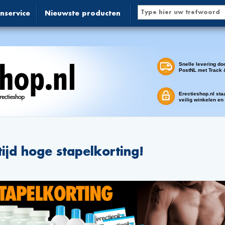
nservice
Nieuwste producten
Snelle levering do
PostNL met Track 
Erectieshop.nl sta
veilig winkelen en
tijd hoge stapelkorting!