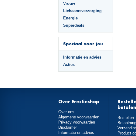
Vrouw
Lichaamsverzorging
Energie
Superdeals
Speciaal voor jou
Informatie en advies
Acties
Over Erectieshop
Bestell
betale
Over ons
Algemene voorwaarden
Bestellen
Privacy voorwaarden
Betaalmog
Disclaimer
Verzendin
Informatie en advies
Product o